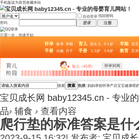
手机版
设为首页
收藏本站
找回密码
自动登录
密码
登录
注册
只需一步，快速开始
怀孕
育儿
早期
备孕
孕期
新生儿
0-1岁
语言
手册
手册
教育
分娩
月子
1-3岁
3-6岁
艺术
怀孕30周
胎儿（40周）
搜索
搜索
热搜:
妈妈
孕前
怀孕
产后
宝宝
健康
喂
宝贝成长网 baby12345.cn - 
品
›
辅食
›
查看内容
爬行垫的标准答案是什么
2023-9-15 16:32
|
发布者:
宝贝成长