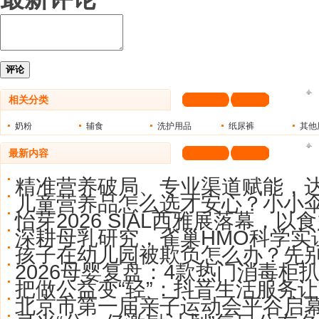
评论
相关分类
奶粉
辅食
洗护用品
纸尿裤
其他
最新内容
精准营养破局、专业渠道赋能，
儿童营养品怎么选才安心？小小
怡芽2026 SIAL西雅展落幕，以
深耕母乳研究，雀巢HMO科学实
孩子在幼儿园被欺负怎么办？先
2026母婴复盘：4款热门消毒柜
把做公益变“轻”：抖音生活服务让
北京市第一届亲子运动会平谷启