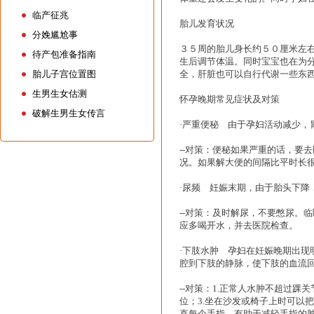
临产征兆
胎儿发育状况
分娩尴尬事
３５周的胎儿身长约５０厘米左
待产包准备指南
生后调节体温。同时宝宝也在为
胎儿子宫位置图
全，肝脏也可以自行代谢一些东
生男生女估测
怀孕晚期常见症状及对策
破解生男生女传言
·严重便秘 由于孕妇活动减少
--对策：便秘如果严重的话，要
况。如果解大便的间隔比平时长
·尿频 妊娠末期，由于胎头下
--对策：及时解尿，不要憋尿。
应多喝开水，并去医院检查。
·下肢水肿 孕妇在妊娠晚期出
腔到下肢的静脉，使下肢的血流
--对策：1.正常人水肿不超过
位；3.坐在沙发或椅子上时可以
直每个手指，有助于减轻手指的肿