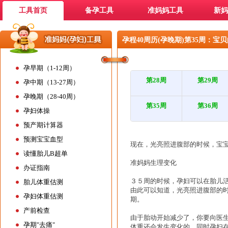
工具首页
备孕工具
准妈妈工具
新妈
孕程40周历(孕晚期)第35周：宝
孕早期（1-12周）
第28周
第29周
孕中期（13-27周）
孕晚期（28-40周）
第35周
第36周
孕妇体操
预产期计算器
预测宝宝血型
现在，光亮照进腹部的时候，宝
读懂胎儿B超单
准妈妈生理变化
办证指南
３５周的时候，孕妇可以在胎儿
胎儿体重估测
由此可以知道，光亮照进腹部的
孕妇体重估测
期。
产前检查
由于胎动开始减少了，你要向医
孕期"去痛"
体重还会发生变化的。同时孕妇