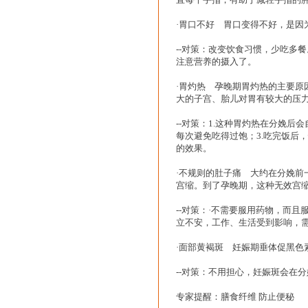
·胃口不好 胃口变得不好，是
--对策：改变饮食习惯，少吃多
注意营养的摄入了。
·胃灼热 孕晚期胃灼热的主要
大的子宫、胎儿对胃有较大的压
--对策：1.这种胃灼热在分娩
每次避免吃得过饱；3.吃完饭后
的效果。
·不规则的肚子痛 大约在分娩
宫缩。到了孕晚期，这种无效宫
--对策：·不需要服用药物，而
立不安，工作、生活受到影响，
·面部黄褐斑 妊娠期垂体促黑
--对策：不用担心，妊娠斑会在
专家提醒：膳食纤维 防止便秘