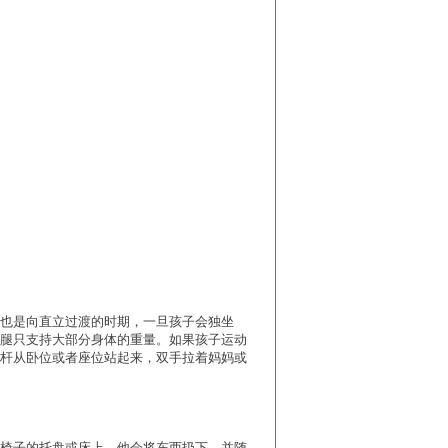
也是向直立过渡的时期，一旦孩子会独坐
腿只支持大部分身体的重量。如果孩子运动
杆从卧位或者座位站起来，双手拉着妈妈或
椅子的托盘或床上，他会将东西扔下，并随