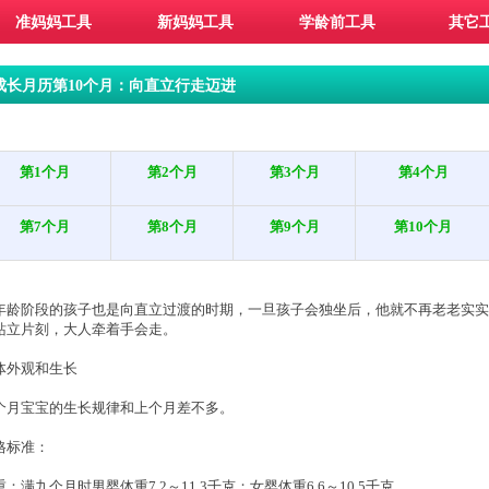
准妈妈工具
新妈妈工具
学龄前工具
其它
成长月历第10个月：向直立行走迈进
第1个月
第2个月
第3个月
第4个月
第7个月
第8个月
第9个月
第10个月
年龄阶段的孩子也是向直立过渡的时期，一旦孩子会独坐后，他就不再老老实实
站立片刻，大人牵着手会走。
体外观和生长
个月宝宝的生长规律和上个月差不多。
格标准：
重：满九个月时男婴体重7.2～11.3千克；女婴体重6.6～10.5千克。