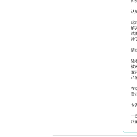
但
认
此
解
试
律
情
随
被
变
己
在
音
专
一
跟