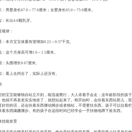
：男婴身长67.0～77.6厘米；女婴身长65.0～75.9厘米。
齿：长出4-6颗乳牙。
育规律：
重：本月宝宝体重有望增加0.22～0.37千克。
高：这个月身高可增1.0～1.5厘米。
围：头围增长0.67厘米。
囟：看上去闭合了，实际上还没有。
动
时的宝宝能够独自站立片刻，能迅速爬行，大人牵着手会走；这年龄阶段的孩子
，他就不再老老实实地坐了，就想站起来了。刚开始时，会扶着东西站那儿，双
育好些的话，还会扶着东西挪动脚步或者独站，不需要扶东西。孩子可以拉着栏
扶着东西蹒跚挪步。有的孩子在这段时间已经学会一手扶物地蹲下捡东西。
体技能发育
着孩子学会随意打开自己的手指，他会开始喜欢扔东西。如果你将小玩具放在他