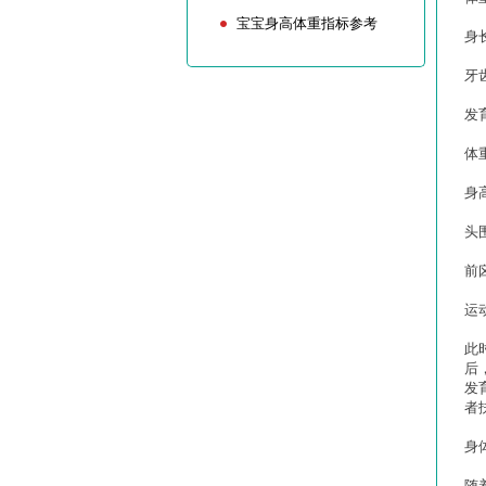
宝宝身高体重指标参考
身长
牙
发
体
身
头
前
运
此
后
发
者
身
随