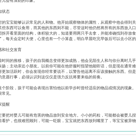
婴儿会有深刻的印象。
知状态
时的宝宝能够认识常见的人和物。他开始观察物体的属性，从观察中他会得到关
某些东西可以食用，而其他的东西则不能，尽管这时他仍然将所有的东西放入口
图拆开看里面的结构，体积较大的，知道要用两只手去拿，并能准确找到存放食
了，每天会定时大便，心里也有一个小算盘，明白早晨吃完早饭后可以去小区的
感和社交发育
着时间的推移，孩子的自我概念变得更加成熟，他会见陌生人和与你分离时几乎
表扬；主动亲近小朋友。以前你可能在他舒服时指望他能听话，但是现在通常难
得更加活跃时，你会发现你经常要说不，以警告他远离不应该接触的东西。但是
的意愿行事，必须认识到这仅仅是强力反抗将要来临的前奏。
这个阶段，孩子可能会表现出害怕他以前学步时曾经适应的物品或情况的现象。
很常见。
家提醒
定要把对婴儿可能有危害的物品放到安全地方。小小的药粒，可能都会被婴儿捏
前看护，也很难照顾到，可能一眨眼，宝宝就把东西放到嘴里了，等宝宝被异物