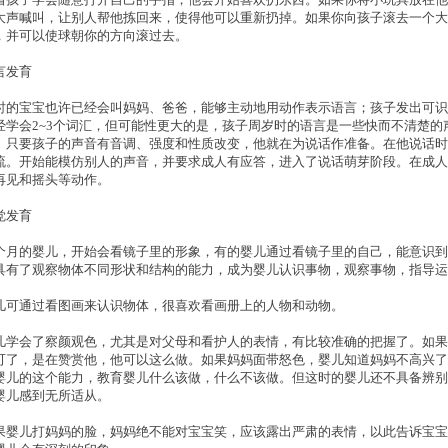
大声喊叫，让别人帮他拣回来，使得他可以重新扔掉。如果你向孩子滚去一个大
，并可以使球朝你的方向滚过去。
言发育
时的宝宝也许已经会叫妈妈、爸爸，能够主动地用动作表示语言；孩子发出可识
经学会2~3个词汇，但可能性更大的是，孩子周岁时的语言是一些快而不清楚
。只要孩子的声音有音调、强度和性质改变，他就在为说话作准备。在他说话时
流。开始能模仿别人的声音，并要求成人有应答，进入了说话萌芽阶段。在成人
再见和摇头等动作。
觉发育
个月的婴儿，开始会看镜子里的形象，有的婴儿通过看镜子里的自己，能意识到
具有了观察物体不同形状和结构的能力，成为婴儿认识事物，观察事物，指导运
儿可通过看图画来认识物体，很喜欢看画册上的人物和动物。
儿学会了察颜观色，尤其是对父母和看护人的表情，有比较准确的把握了。如果
可了，是在赞赏他，他可以这么做。如果妈妈面带怒色，婴儿知道妈妈不高兴了
婴儿的这个能力，教育婴儿什么该做，什么不该做。但这时的婴儿还不具备辨别
婴儿感到无所适从。
果婴儿打妈妈的脸，妈妈绝不能对宝宝笑，应该露出严肃的表情，以此告诉宝宝