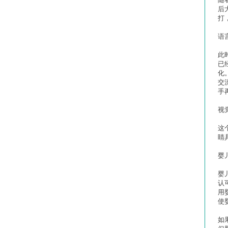
后
打
语
此
已
化
交
手
视
这
睛
婴
婴
认
用
使
如