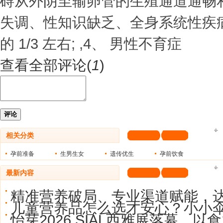
碍从外阴至输卵管的生殖通道通畅和
失调、性知识缺乏、全身系统性疾
的 1/3 左右; ,4、 男性不育症
查看全部评论(
1
)
评论
相关分类
孕前准备
生男生女
遗传优生
孕前饮食
最新内容
精准营养破局、专业渠道赋能，
儿童营养品怎么选才安心？小小
怡芽2026 SIAL西雅展落幕，以