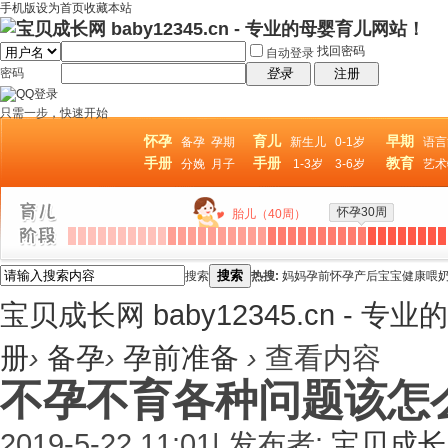
手机版
设为首页
收藏本站
找回密码
自动登录
密码
登录
注册
只需一步，快速开始
怀孕
育儿
早期
备孕
孕期
新生儿
0-1岁
语言
手册
手册
教育
分娩
月子
1-3岁
3-6岁
艺术
怀孕30周
胎儿（40周）
搜索
搜索
热搜:
妈妈
孕前
怀孕
产后
宝宝
健康
喂
宝贝成长网 baby12345.cn - 
册
›
备孕
›
孕前准备
›
查看内容
不孕不育各种问题该怎
2019-5-22 11:01
|
发布者:
宝贝成长