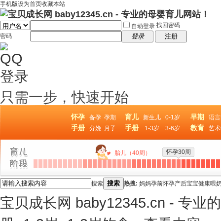
手机版
设为首页
收藏本站
找回密码
自动登录
密码
登录
注册
只需一步，快速开始
怀孕
育儿
早期
备孕
孕期
新生儿
0-1岁
语言
手册
手册
教育
分娩
月子
1-3岁
3-6岁
艺术
怀孕30周
胎儿（40周）
搜索
搜索
热搜:
妈妈
孕前
怀孕
产后
宝宝
健康
喂
宝贝成长网 baby12345.cn - 