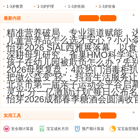
1-3岁教育
1-3岁护理
1-3岁疾病
1-3岁饮食
最新内容
精准营养破局、专业渠道赋能，
儿童营养品怎么选才安心？小小
怡芽2026 SIAL西雅展落幕，以
深耕母乳研究，雀巢HMO科学实
孩子在幼儿园被欺负怎么办？先
2026母婴复盘：4款热门消毒柜
把做公益变“轻”：抖音生活服务让
北京市第一届亲子运动会平谷启
灵光“分一亿激励计划”每日公布名
怡芽2026成都春季糖酒会圆满收
实用工具
安全期计算器
宝宝成长月历
预产期计算器
宝宝血型预