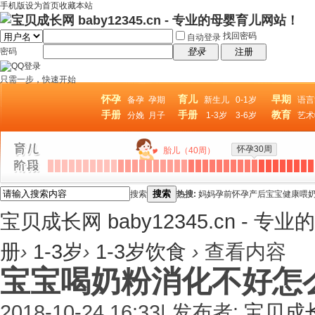
手机版
设为首页
收藏本站
找回密码
自动登录
密码
登录
注册
只需一步，快速开始
怀孕
育儿
早期
备孕
孕期
新生儿
0-1岁
语言
手册
手册
教育
分娩
月子
1-3岁
3-6岁
艺术
怀孕30周
胎儿（40周）
搜索
搜索
热搜:
妈妈
孕前
怀孕
产后
宝宝
健康
喂
宝贝成长网 baby12345.cn - 
册
›
1-3岁
›
1-3岁饮食
›
查看内容
宝宝喝奶粉消化不好怎
2018-10-24 16:33
|
发布者:
宝贝成