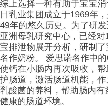
综上选择一种有助于宝宝消
日乳业集团成立于
1969
年，
49
年的悠久历史。为了研发
亚洲母乳研究中心，已经对
宝排泄物展开分析，
研制
了
名作奶粉
。
爱
思
诺
名作中的
使
钙
在小
肠内
再次吸收，
帮
护肠道，激活肠道机能，作
乳酸菌的养料，帮助肠内有
健康的肠道环境。