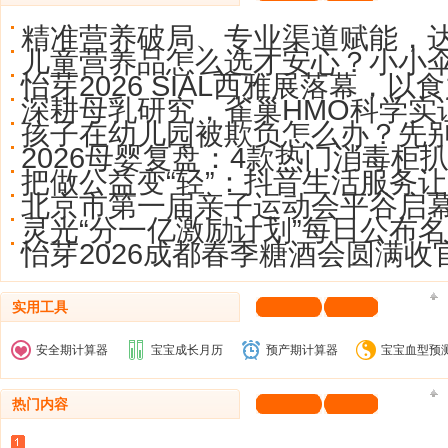
精准营养破局、专业渠道赋能，
儿童营养品怎么选才安心？小小
怡芽2026 SIAL西雅展落幕，以
深耕母乳研究，雀巢HMO科学实
孩子在幼儿园被欺负怎么办？先
2026母婴复盘：4款热门消毒柜
把做公益变“轻”：抖音生活服务让
北京市第一届亲子运动会平谷启
灵光“分一亿激励计划”每日公布名
怡芽2026成都春季糖酒会圆满收
实用工具
安全期计算器
宝宝成长月历
预产期计算器
宝宝血型预
热门内容