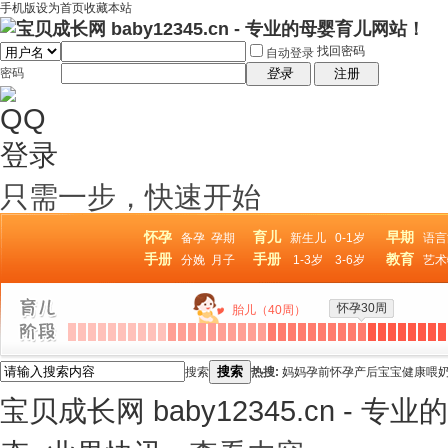
手机版
设为首页
收藏本站
找回密码
自动登录
密码
登录
注册
只需一步，快速开始
怀孕
育儿
早期
备孕
孕期
新生儿
0-1岁
语言
手册
手册
教育
分娩
月子
1-3岁
3-6岁
艺术
怀孕30周
胎儿（40周）
搜索
搜索
热搜:
妈妈
孕前
怀孕
产后
宝宝
健康
喂
宝贝成长网 baby12345.cn - 