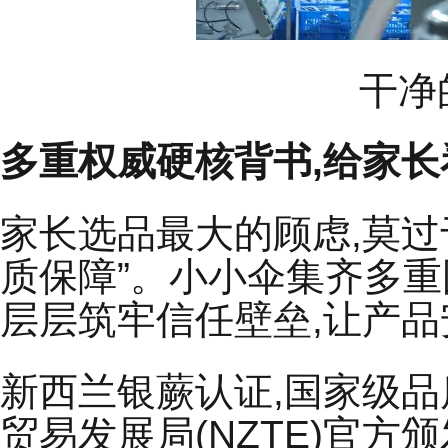
干净
多重权威硬核背书,给家
家长选品最大的顾虑,莫过
质保障”。小小伞集齐多重
层层筑牢信任壁垒,让产
新西兰银蕨认证,国家级
贸易发展局(NZTE)官方