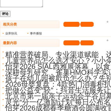
评论
相关分类
业界快讯
事件播报
最新内容
精准营养破局、专业渠道赋能，
儿童营养品怎么选才安心？小小
怡芽2026 SIAL西雅展落幕，以
深耕母乳研究，雀巢HMO科学实
孩子在幼儿园被欺负怎么办？先
2026母婴复盘：4款热门消毒柜
把做公益变“轻”：抖音生活服务让
北京市第一届亲子运动会平谷启
灵光“分一亿激励计划”每日公布名
怡芽2026成都春季糖酒会圆满收