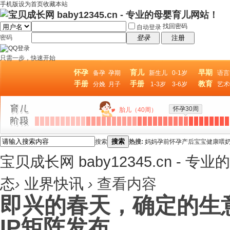
手机版
设为首页
收藏本站
找回密码
自动登录
密码
登录
注册
只需一步，快速开始
怀孕
育儿
早期
备孕
孕期
新生儿
0-1岁
语言
手册
手册
教育
分娩
月子
1-3岁
3-6岁
艺术
怀孕30周
胎儿（40周）
搜索
搜索
热搜:
妈妈
孕前
怀孕
产后
宝宝
健康
喂
宝贝成长网 baby12345.cn - 
态
›
业界快讯
›
查看内容
即兴的春天，确定的生意
IP矩阵发布