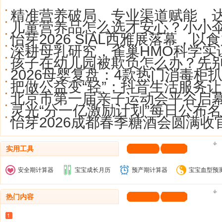
精准营养破局、专业渠道赋能，
儿童营养品怎么选才安心？小小
怡芽2026 SIAL西雅展落幕，以
深耕母乳研究，雀巢HMO科学实
孩子在幼儿园被欺负怎么办？先
2026母婴复盘：4款热门消毒柜
把做公益变“轻”：抖音生活服务让
北京市第一届亲子运动会平谷启
灵光“分一亿激励计划”每日公布名
怡芽2026成都春季糖酒会圆满收
实用工具
安全期计算器
宝宝成长月历
预产期计算器
宝宝血型预
热门内容