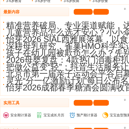
3-6岁教育
3-6岁护理
3-6岁疾病
3-6岁饮食
最新内容
精准营养破局、专业渠道赋能，
儿童营养品怎么选才安心？小小
怡芽2026 SIAL西雅展落幕，以
深耕母乳研究，雀巢HMO科学实
孩子在幼儿园被欺负怎么办？先
2026母婴复盘：4款热门消毒柜
把做公益变“轻”：抖音生活服务让
北京市第一届亲子运动会平谷启
灵光“分一亿激励计划”每日公布名
怡芽2026成都春季糖酒会圆满收
实用工具
安全期计算器
宝宝成长月历
预产期计算器
宝宝血型预