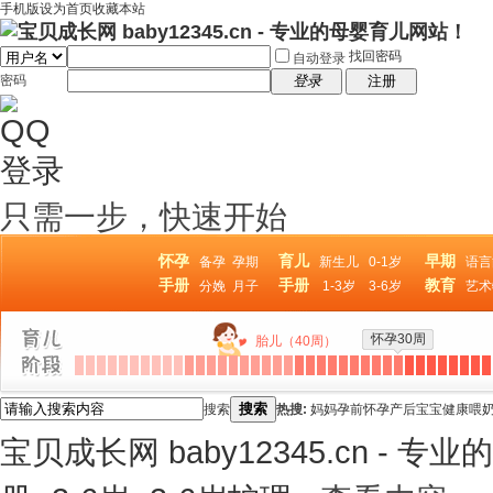
手机版
设为首页
收藏本站
找回密码
自动登录
密码
登录
注册
只需一步，快速开始
怀孕
育儿
早期
备孕
孕期
新生儿
0-1岁
语言
手册
手册
教育
分娩
月子
1-3岁
3-6岁
艺术
怀孕30周
胎儿（40周）
搜索
搜索
热搜:
妈妈
孕前
怀孕
产后
宝宝
健康
喂
宝贝成长网 baby12345.cn - 